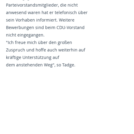
Parteivorstandsmitglieder, die nicht
anwesend waren hat er telefonisch über
sein Vorhaben informiert. Weitere
Bewerbungen sind beim CDU-Vorstand
nicht eingegangen.
"Ich freue mich über den großen
Zuspruch und hoffe auch weiterhin auf
kräftige Unterstützung auf
dem anstehenden Weg", so Tadge.
CDU Bezirksverband
Hannover
CDU Schaumburg
CDU Deutschland
CDU Niedersachsen
JU Stadthagen