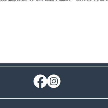
JU Stadthagen
JU Schaumburg
Colette Thiemann MdL