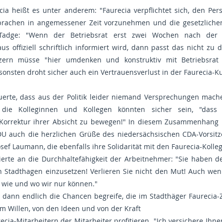
cia heißt es unter anderem: "Faurecia verpflichtet sich, den Pers
sprachen in angemessener Zeit vorzunehmen und die gesetzliche
 Tadge: "Wenn der Betriebsrat erst zwei Wochen nach der 
us offiziell schriftlich informiert wird, dann passt das nicht z
nzern müsse "hier umdenken und konstruktiv mit Betriebsra
onsten droht sicher auch ein Vertrauensverlust in der Faurecia-K
rte, dass aus der Politik leider niemand Versprechungen mache
die Kolleginnen und Kollegen könnten sicher sein, "dass
Korrektur ihrer Absicht zu bewegen!" In diesem Zusammenhang ü
DU auch die herzlichen Grüße des niedersächsischen CDA-Vorsi
ef Laumann, die ebenfalls ihre Solidarität mit den Faurecia-Kolle
ierte an die Durchhaltefähigkeit der Arbeitnehmer: "Sie haben de
in Stadthagen einzusetzen! Verlieren Sie nicht den Mut! Auch wen
, wie und wo wir nur können."
dann endlich die Chancen begreife, die im Stadthäger Faurecia-
 Willen, von den Ideen und von der Kraft
cia-Mitarbeitern der Mitarbeiter profitieren. "Ich versichere Ihn