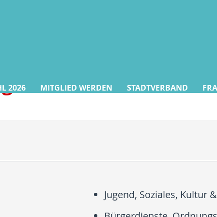
agen
 2026
MITGLIED WERDEN
STADTVERBAND
FR
Jugend, Soziales, Kultur &
Bürgerdienste, Ordnung