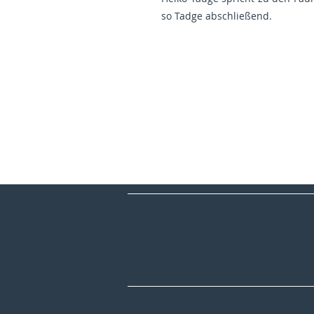
so Tadge abschließend.
CDU Bezirksverband Hannover
CDU Schaumburg
CDU Deutschland
CDU Niedersachsen