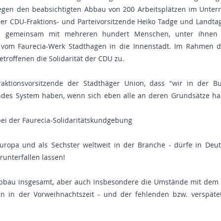
gegen den beabsichtigten Abbau von 200 Arbeitsplätzen im Unte
ger CDU-Fraktions- und Parteivorsitzende Heiko Tadge und Landta
n gemeinsam mit mehreren hundert Menschen, unter ihnen a
g vom Faurecia-Werk Stadthagen in die Innenstadt. Im Rahmen 
troffenen die Solidarität der CDU zu.
aktionsvorsitzende der Stadthäger Union, dass "wir in der B
ndes System haben, wenn sich eben alle an deren Grundsätze halt
ei der Faurecia-Solidaritätskundgebung
ropa und als Sechster weltweit in der Branche - dürfe in Deut
runterfallen lassen!
abbau insgesamt, aber auch insbesondere die Umstände mit dem z
en in der Vorweihnachtszeit - und der fehlenden bzw. verspäte