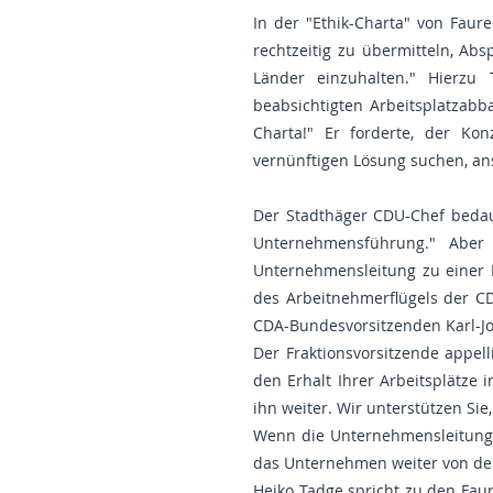
In der "Ethik-Charta" von Faure
rechtzeitig zu übermitteln, Ab
Länder einzuhalten." Hierzu
beabsichtigten Arbeitsplatzabba
Charta!" Er forderte, der Ko
vernünftigen Lösung suchen, ans
Der Stadthäger CDU-Chef bedaue
Unternehmensführung." Aber 
Unternehmensleitung zu einer 
des Arbeitnehmerflügels der C
CDA-Bundesvorsitzenden Karl-Jos
Der Fraktionsvorsitzende appell
den Erhalt Ihrer Arbeitsplätze 
ihn weiter. Wir unterstützen Sie
Wenn die Unternehmensleitung 
das Unternehmen weiter von dem
Heiko Tadge spricht zu den Faure