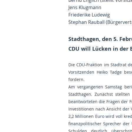
Bernd Englich (stellv. Vorsit
Jens Klugmann
Friederike Ludewig
Stephan Rauball (Bürgervert
Stadthagen, den 5. Febr
CDU will Lücken in der
Die CDU-Fraktion im Stadtrat 
Vorsitzenden Heiko Tadge bes
fordern.
Am vergangenen Samstag berie
Stadthagen. Zunächst stellte
beantworteten die Fragen der F
Investitionen nach Ansicht der 
2,2 Millionen Euro wird voll kr
finanzpolitischer Sprecher der
Schulden deutlich übersch