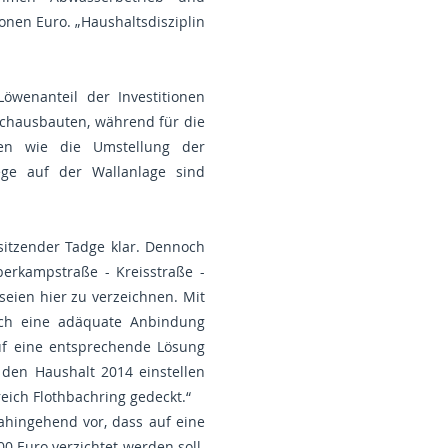
onen Euro. „Haushaltsdisziplin
öwenanteil der Investitionen
chausbauten, während für die
nen wie die Umstellung der
ge auf der Wallanlage sind
rsitzender Tadge klar. Dennoch
erkampstraße - Kreisstraße -
seien hier zu verzeichnen. Mit
ich eine adäquate Anbindung
uf eine entsprechende Lösung
 den Haushalt 2014 einstellen
reich Flothbachring gedeckt.“
ahingehend vor, dass auf eine
 Euro verzichtet werden soll.