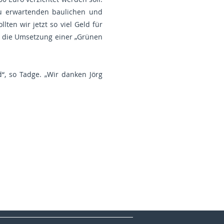
zu erwartenden baulichen und
ten wir jetzt so viel Geld für
ür die Umsetzung einer „Grünen
d“, so Tadge. „Wir danken Jörg
CDA Deutschlands
MIT Deutschland
KPV Deutschland
FU Deutschland