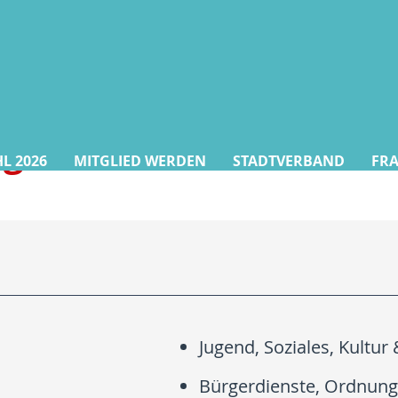
agen
 2026
MITGLIED WERDEN
STADTVERBAND
FR
Jugend, Soziales, Kultur 
Bürgerdienste, Ordnun