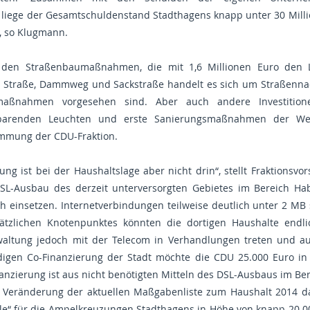
 liege der Gesamtschuldenstand Stadthagens knapp unter 30 Milli
“, so Klugmann.
r den Straßenbaumaßnahmen, die mit 1,6 Millionen Euro den L
 Straße, Dammweg und Sackstraße handelt es sich um Straßenna
umaßnahmen vorgesehen sind. Aber auch andere Investitio
esparenden Leuchten und erste Sanierungsmaßnahmen der We
immung der CDU-Fraktion.
g ist bei der Haushaltslage aber nicht drin“, stellt Fraktionsvo
SL-Ausbau des derzeit unterversorgten Gebietes im Bereich Hab
 einsetzen. Internetverbindungen teilweise deutlich unter 2 MB 
ätzlichen Knotenpunktes könnten die dortigen Haushalte endl
waltung jedoch mit der Telecom in Verhandlungen treten und a
digen Co-Finanzierung der Stadt möchte die CDU 25.000 Euro in
inanzierung ist aus nicht benötigten Mitteln des DSL-Ausbaus im Be
e Veränderung der aktuellen Maßgabenliste zum Haushalt 2014 d
e“ für die Ampelkreuzungen Stadthagens in Höhe von knapp 20.000