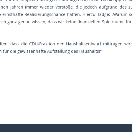
enen Jahren immer wieder Vorstöße, die jedoch aufgrund des 
 ernsthafte Realisierungschance hatten. Hierzu Tadge: „Warum soll
och ganz genau wissen, dass wir keine finanziellen Spielräume f
alten, dass die CDU-Fraktion den Haushaltsentwurf mittragen wir
 für die gewissenhafte Aufstellung des Haushalts!“
JU Stadthagen
JU Schaumburg
Colette Thiemann MdL