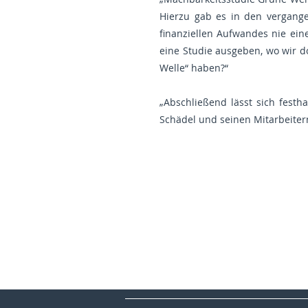
Hierzu gab es in den vergang
finanziellen Aufwandes nie eine
eine Studie ausgeben, wo wir d
Welle“ haben?“
„Abschließend lässt sich festh
Schädel und seinen Mitarbeitern
CDU Bezirksverband Hannover
CDU Schaumburg
CDU Deutschland
CDU Niedersachsen