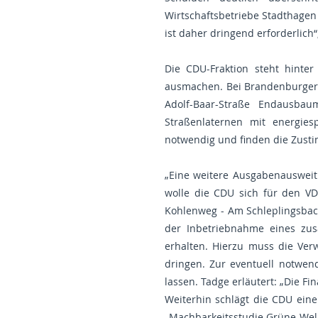
Wirtschaftsbetriebe Stadthagen
ist daher dringend erforderlich
Die CDU-Fraktion steht hinte
ausmachen. Bei Brandenburger
Adolf-Baar-Straße Endausba
Straßenlaternen mit energi
notwendig und finden die Zust
„Eine weitere Ausgabenausweitun
wolle die CDU sich für den VD
Kohlenweg - Am Schleplingsbach
der Inbetriebnahme eines zus
erhalten. Hierzu muss die Ver
dringen. Zur eventuell notwen
lassen. Tadge erläutert: „Die F
Weiterhin schlägt die CDU ein
„Machbarkeitsstudie Grüne Well