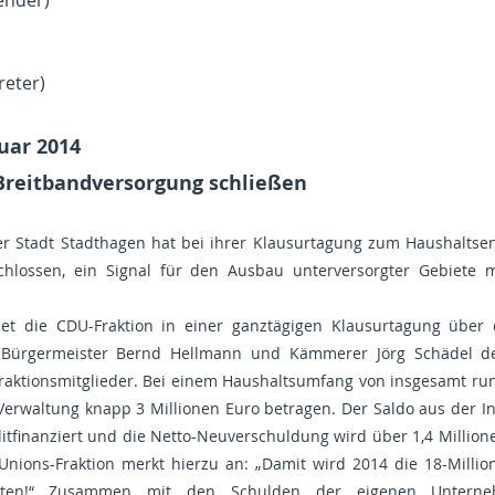
zender)
reter)
uar 2014
 Breitbandversorgung schließen
der Stadt Stadthagen hat bei ihrer Klausurtagung zum Haushalts
chlossen, ein Signal für den Ausbau unterversorgter Gebiete 
t die CDU-Fraktion in einer ganztägigen Klausurtagung über 
n Bürgermeister Bernd Hellmann und Kämmerer Jörg Schädel d
raktionsmitglieder. Bei einem Haushaltsumfang von insgesamt run
Verwaltung knapp 3 Millionen Euro betragen. Der Saldo aus der Inv
editfinanziert und die Netto-Neuverschuldung wird über 1,4 Million
 Unions-Fraktion merkt hierzu an: „Damit wird 2014 die 18-Milli
ritten!“ Zusammen mit den Schulden der eigenen Untern